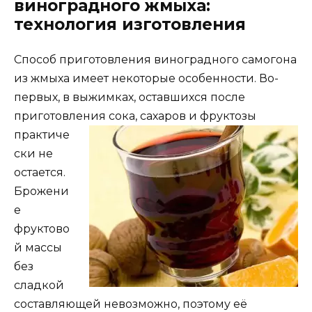
виноградного жмыха:
технология изготовления
Способ приготовления виноградного самогона
из жмыха имеет некоторые особенности. Во-
первых, в выжимках, оставшихся после
приготовления
сока, сахаров и фруктозы
практиче
ски не
остается.
Брожени
е
фруктово
й массы
без
сладкой
составляющей невозможно, поэтому её