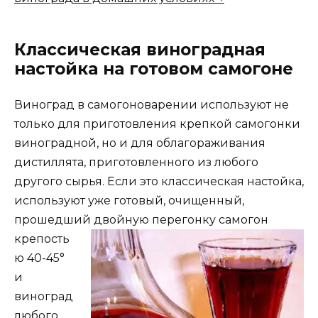
Классическая виноградная
настойка на готовом самогоне
Виноград в самогоноварении используют не
только для приготовления крепкой самогонки
виноградной, но и для облагораживания
дистиллята, приготовленного из любого
другого сырья. Если это классическая настойка,
используют уже готовый, очищенный,
прошедший двойную
перегонку самогон
крепость
ю 40-45°
и
виноград
любого