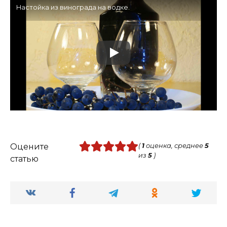
Настойка из винограда на водке.
Оцените
(
1
оценка, среднее
5
из
5
)
статью