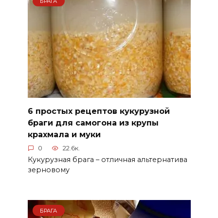
БРАГА
6 простых рецептов кукурузной
браги для самогона из крупы
крахмала и муки
0
22.6к.
Кукурузная брага – отличная альтернатива
зерновому
БРАГА