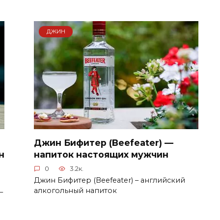
ДЖИН
Джин Бифитер (Beefeater) —
н
напиток настоящих мужчин
0
3.2к.
Джин Бифитер (Beefeater) – английский
алкогольный напиток
–