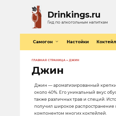
Перейти
к
Drinkings.ru
содержанию
Гид по алкогольным напиткам
Самогон
Настойки
Коктей
ГЛАВНАЯ СТРАНИЦА
»
ДЖИН
Джин
Джин — ароматизированный крепкий
около 40%. Его уникальный вкус об
также различных трав и специй. Ис
получил широкое распространение 
компонентом многих коктейлей.