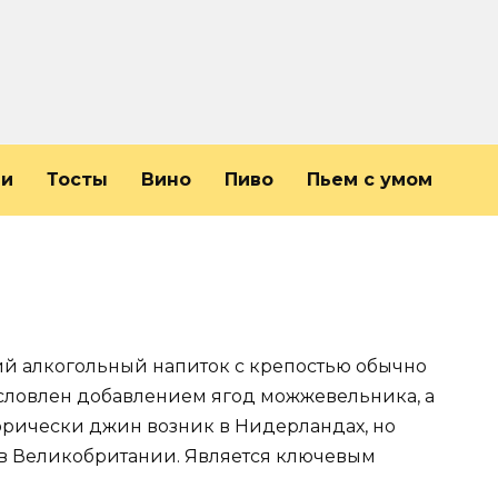
ли
Тосты
Вино
Пиво
Пьем с умом
 алкогольный напиток с крепостью обычно
условлен добавлением ягод можжевельника, а
торически джин возник в Нидерландах, но
в Великобритании. Является ключевым