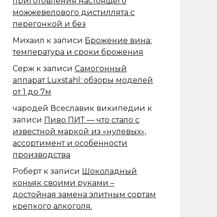
приготовления настоящего
можжевелового дистиллята с
перегонкой и без
Михаил
к записи
Брожение вина:
температура и сроки брожения
Серж
к записи
Самогонный
аппарат Luxstahl: обзоры моделей
от 1 до 7м
чародей Всеславик википедии
к
записи
Пиво ПИТ — что стало с
известной маркой из «нулевых»,
ассортимент и особенности
производства
Роберт
к записи
Шоколадный
коньяк своими руками –
достойная замена элитным сортам
крепкого алкоголя.