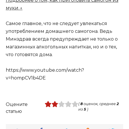
Подробнее о том, как приготовить самогон из
муки →
Самое главное, что не следует увлекаться
употреблением домашнего самогона. Ведь
Минздрав всегда предупреждает не только о
магазинных алкогольных напитках, но и о тех,
что готовятся дома.
https://www.youtube.com/watch?
v=hompCV1b4DE
Оцените
(
8
оценок, среднее
2
из
5
)
статью