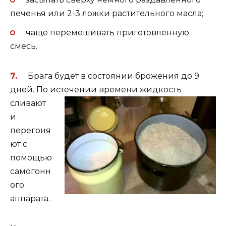
печенья или 2-3 ложки растительного масла;
чаще перемешивать приготовленную
смесь.
Брага будет в состоянии брожения до 9
дней. По истечении времени
жидкость
сливают
и
перегоня
ют с
помощью
самогонн
ого
аппарата.