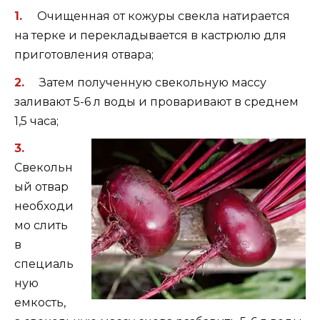
Очищенная от кожуры свекла натирается
на терке и перекладывается в кастрюлю для
приготовления отвара;
Затем полученную свекольную массу
заливают 5-6 л воды и проваривают в среднем
1,5 часа;
Свекольн
ый отвар
необходи
мо слить
в
специаль
ную
емкость,