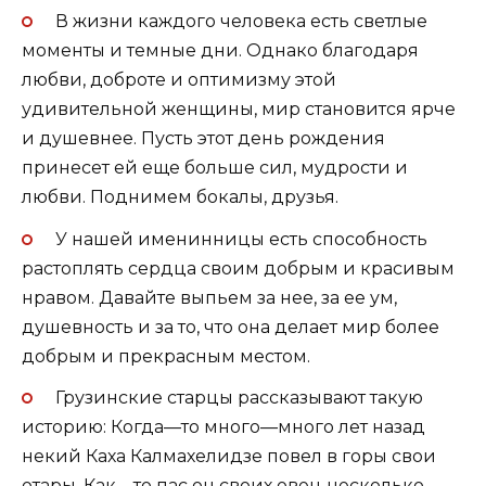
В жизни каждого человека есть светлые
моменты и темные дни. Однако благодаря
любви, доброте и оптимизму этой
удивительной женщины, мир становится ярче
и душевнее. Пусть этот день рождения
принесет ей еще больше сил, мудрости и
любви. Поднимем бокалы, друзья.
У нашей именинницы есть способность
растоплять сердца своим добрым и красивым
нравом. Давайте выпьем за нее, за ее ум,
душевность и за то, что она делает мир более
добрым и прекрасным местом.
Грузинские старцы рассказывают такую
историю: Когда—то много—много лет назад
некий Каха Калмахелидзе повел в горы свои
отары. Как—то пас он своих овец несколько