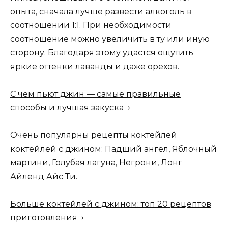
опыта, сначала лучше развести алкоголь в
соотношении 1:1. При необходимости
соотношение можно увеличить в ту или иную
сторону. Благодаря этому удастся ощутить
яркие оттенки лаванды и даже орехов.
С чем пьют джин — самые правильные
способы и лучшая закуска →
Очень популярны рецепты коктейлей
коктейлей с джином: Падший ангел, Яблочный
мартини,
Голубая лагуна
,
Негрони
,
Лонг
Айленд Айс Ти.
Больше коктейлей с джином: топ 20 рецептов
приготовления →