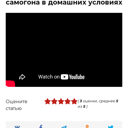
самогона в домашних условиях
Оцените
(
3
оценки, среднее
5
из
5
)
статью