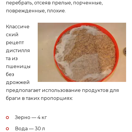
перебрать, отсеяв прелые, порченные,
поврежденные, плохие.
Классиче
ский
рецепт
дистилля
та из
пшеницы
без
дрожжей
предполагает использование продуктов для
браги в таких пропорциях:
Зерно — 4 кг
Вода — 30 л