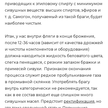
приводящих к этиловому спирту с минимумом
сивушных веществ: высших спиртов, эфиров и
т. д. Самогон, получаемый из такой браги, будет
наиболее чистым.
Итак, у нас внутри фляги в конце брожения,
после 12-36 часов (зависит от качества дрожжей
и чистоты компонентов и оборудования)
должна находиться жидкость беловатого цвета,
слегка пенящаяся, с резким запахом бражки и
примесей сивухи. Признаком окончания
процесса служит редкое пробулькивание газа
в промывной склянке. Употреблять брагу
внутрь категорически не рекомендуется, так
как в ее состав входит еще слишком много
сивушных масел. Предстоит
ректификация
, но
это тема следующей статьи. Повышение