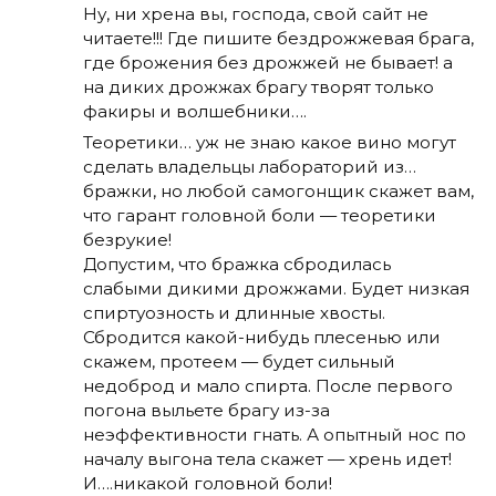
Ну, ни хрена вы, господа, свой сайт не
читаете!!! Где пишите бездрожжевая брага,
где брожения без дрожжей не бывает! а
на диких дрожжах брагу творят только
факиры и волшебники….
Теоретики… уж не знаю какое вино могут
сделать владельцы лабораторий из…
бражки, но любой самогонщик скажет вам,
что гарант головной боли — теоретики
безрукие!
Допустим, что бражка сбродилась
слабыми дикими дрожжами. Будет низкая
спиртуозность и длинные хвосты.
Сбродится какой-нибудь плесенью или
скажем, протеем — будет сильный
недоброд и мало спирта. После первого
погона выльете брагу из-за
неэффективности гнать. А опытный нос по
началу выгона тела скажет — хрень идет!
И….никакой головной боли!