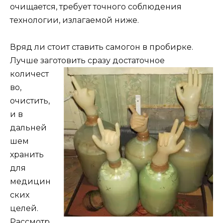
очищается, требует точного соблюдения
технологии, излагаемой ниже.
Вряд ли стоит ставить самогон в пробирке.
Лучше заготовить сразу
достаточное
количест
во,
очистить,
и в
дальней
шем
хранить
для
медицин
ских
целей.
Рассмотр