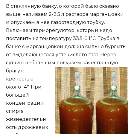
В стеклянную банку, о которой было сказано
выше, наливаем 2-2.5 л раствора марганцовки
и опускаем в нее газоотводную трубку.
Включаем терморегулятор, который надо
поставить на температуру 33.5-0.1°C. Трубка в
банке с марганцовкой должна сильно бурлить
от выделяющегося углекислого газа. Через
сутки с небольшим получаем качественную
брагу с
крепостью
около 14°. При
большей
концентрации
спирта
жизнедеятельн
ость дрожжевых