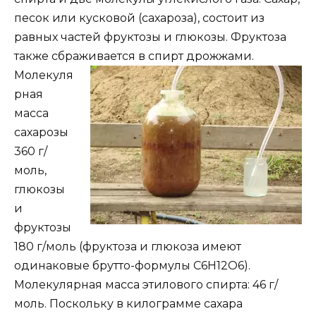
песок или кусковой (сахароза), состоит из
равных частей фруктозы и глюкозы. Фруктоза
также сбраживается в спирт дрожжами.
Молекуля
рная
масса
сахарозы
360 г/
моль,
глюкозы
и
фруктозы
180 г/моль (фруктоза и глюкоза имеют
одинаковые брутто-формулы C6H12O6).
Молекулярная масса этилового спирта: 46 г/
моль. Поскольку в килограмме сахара