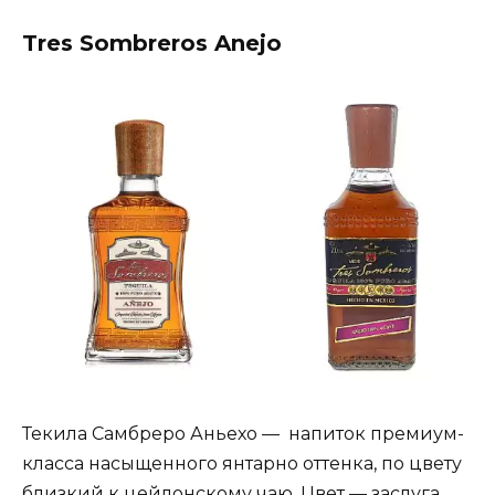
Tres Sombreros Anejo
Текила Самбреро Аньехо — напиток премиум-
класса насыщенного янтарно оттенка, по цвету
близкий к цейлонскому чаю. Цвет — заслуга