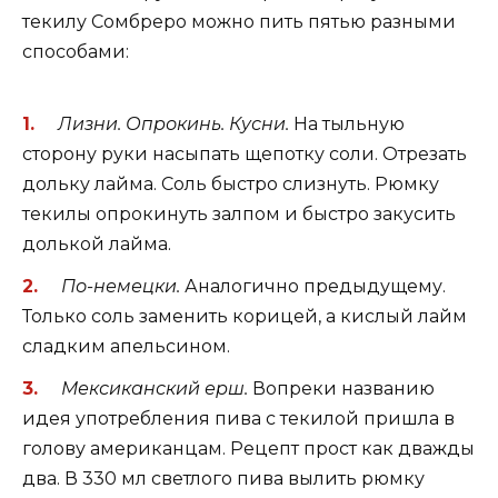
текилу Сомбреро можно пить пятью разными
способами:
Лизни. Опрокинь. Кусни.
На тыльную
сторону руки насыпать щепотку соли. Отрезать
дольку лайма. Соль быстро слизнуть. Рюмку
текилы опрокинуть залпом и быстро закусить
долькой лайма.
По-немецки.
Аналогично предыдущему.
Только соль заменить корицей, а кислый лайм
сладким апельсином.
Мексиканский ерш.
Вопреки названию
идея употребления пива с текилой пришла в
голову американцам. Рецепт прост как дважды
два. В 330 мл светлого пива вылить рюмку