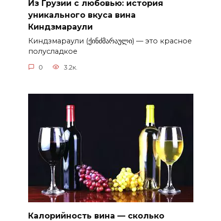
Из Грузии с любовью: история
уникального вкуса вина
Киндзмараули
Киндзмараули (ქინძმარაული) — это красное
полусладкое
0
3.2к.
Калорийность вина — сколько