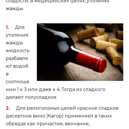
сладости, в медицинских целях, утоления
жажды.
Для
утоления
жажды
жидкость
разбавля
ют водой
в
соотноше
нии 1 к 3 или даже к 4. Тогда из сладкого
делают полусладкое.
Для религиозных целей красное сладкое
десертное вино (Кагор) применяют в таких
обрядах как причастие, венчание,