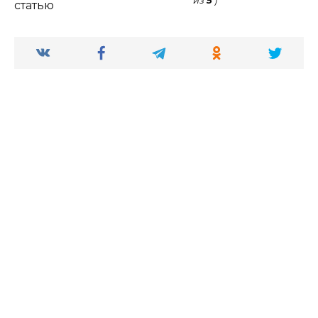
из
5
)
статью