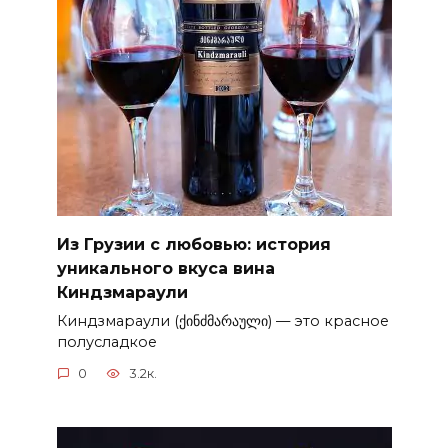
Из Грузии с любовью: история
уникального вкуса вина
Киндзмараули
Киндзмараули (ქინძმარაული) — это красное
полусладкое
0
3.2к.