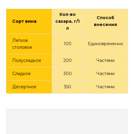
Кол-во
Способ
Сорт вина
сахара, г/1
внесения
л
Легкое
100
Единовременно
столовое
Полусладкое
200
Частями
Сладкое
300
Частями
Десертное
350
Частями