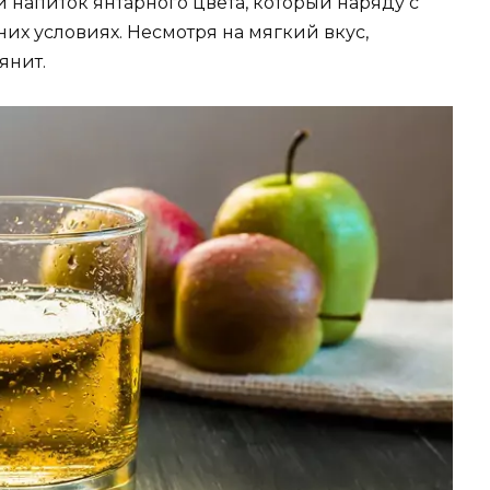
 напиток янтарного цвета, который наряду с
их условиях. Несмотря на мягкий вкус,
янит.