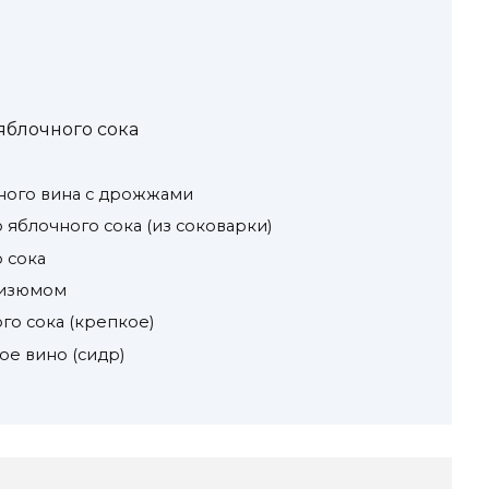
яблочного сока
ного вина с дрожжами
 яблочного сока (из соковарки)
 сока
с изюмом
го сока (крепкое)
ое вино (сидр)