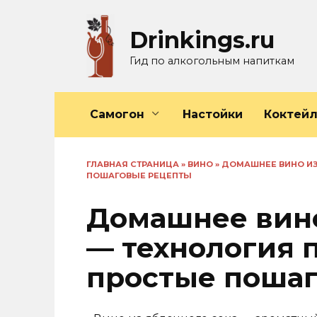
Перейти
к
Drinkings.ru
содержанию
Гид по алкогольным напиткам
Самогон
Настойки
Коктей
ГЛАВНАЯ СТРАНИЦА
»
ВИНО
»
ДОМАШНЕЕ ВИНО ИЗ
ПОШАГОВЫЕ РЕЦЕПТЫ
Домашнее вино
— технология 
простые поша