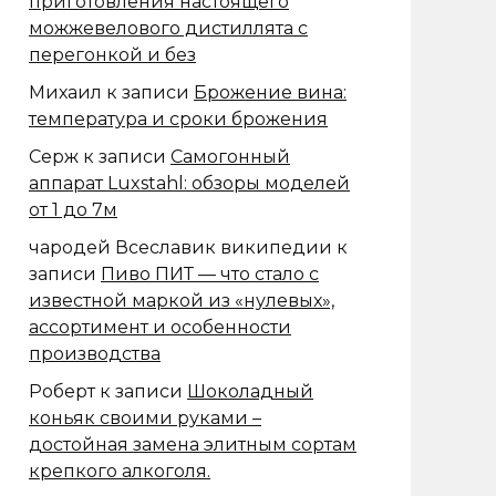
приготовления настоящего
можжевелового дистиллята с
перегонкой и без
Михаил
к записи
Брожение вина:
температура и сроки брожения
Серж
к записи
Самогонный
аппарат Luxstahl: обзоры моделей
от 1 до 7м
чародей Всеславик википедии
к
записи
Пиво ПИТ — что стало с
известной маркой из «нулевых»,
ассортимент и особенности
производства
Роберт
к записи
Шоколадный
коньяк своими руками –
достойная замена элитным сортам
крепкого алкоголя.