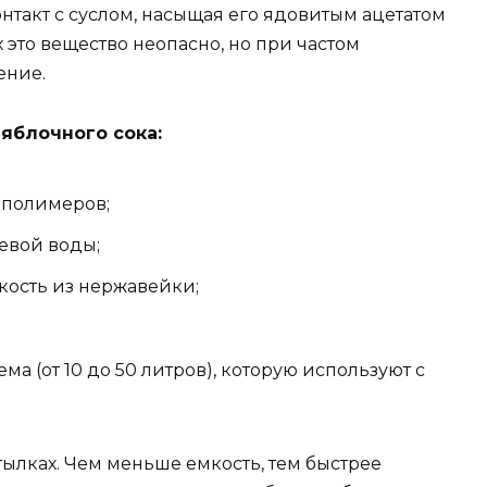
онтакт с суслом, насыщая его ядовитым ацетатом
это вещество неопасно, но при частом
ение.
яблочного сока:
 полимеров;
евой воды;
кость из нержавейки;
а (от 10 до 50 литров), которую используют с
тылках. Чем меньше емкость, тем быстрее