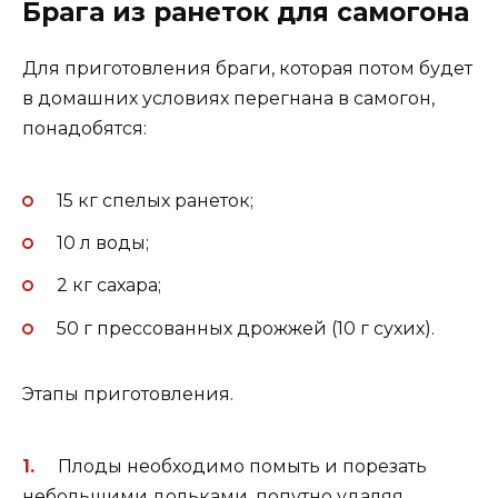
Брага из ранеток для самогона
Для приготовления браги, которая потом будет
в домашних условиях перегнана в самогон,
понадобятся:
15 кг спелых ранеток;
10 л воды;
2 кг сахара;
50 г прессованных дрожжей (10 г сухих).
Этапы приготовления.
Плоды необходимо помыть и порезать
небольшими дольками, попутно удаляя