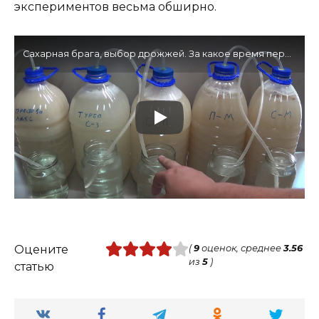
экспериментов весьма обширно.
Сахарная брага, выбор дрожжей. За какое время переработают 1 кг сахара
Оцените
(
9
оценок, среднее
3.56
из
5
)
статью