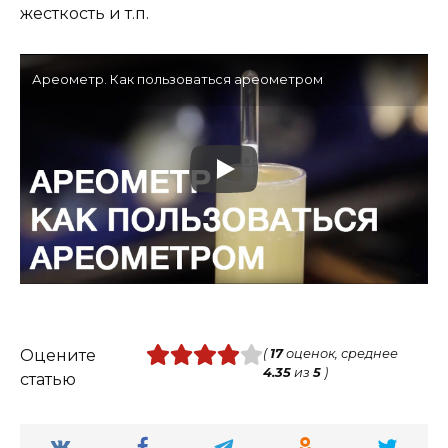
жесткость и т.п.
Ареометр. Как пользоваться ареометром
Оцените
(
17
оценок, среднее
4.35
из
5
)
статью