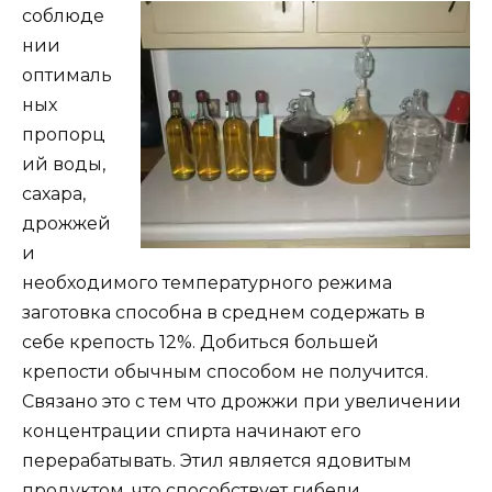
соблюде
нии
оптималь
ных
пропорц
ий воды,
сахара,
дрожжей
и
необходимого температурного режима
заготовка способна в среднем содержать в
себе крепость 12%. Добиться большей
крепости обычным способом не получится.
Связано это с тем что дрожжи при увеличении
концентрации спирта начинают его
перерабатывать. Этил является ядовитым
продуктом, что способствует гибели