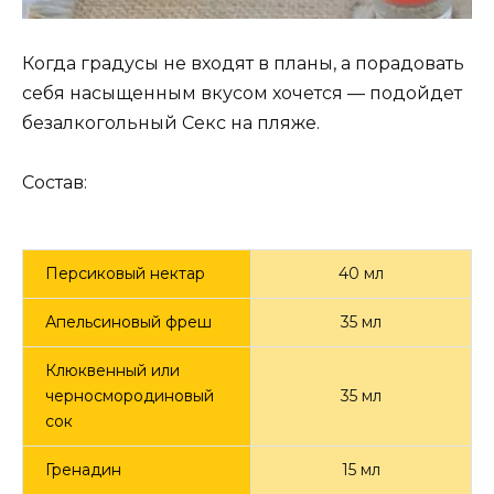
Когда градусы не входят в планы, а порадовать
себя насыщенным вкусом хочется — подойдет
безалкогольный Секс на пляже.
Состав:
Персиковый нектар
40 мл
Апельсиновый фреш
35 мл
Клюквенный или
черносмородиновый
35 мл
сок
Гренадин
15 мл