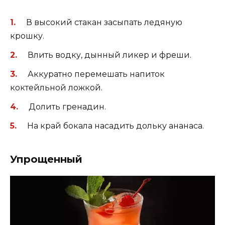
В высокий стакан засыпать ледяную
крошку.
Влить водку, дынный ликер и фреши.
Аккуратно перемешать напиток
коктейльной ложкой.
Долить гренадин.
На край бокала насадить дольку ананаса.
Упрощенный