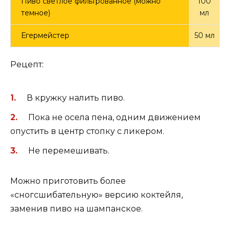
Пиво светлое фильтрованное (можно
100
темное)
мл
Егермейстер
50 мл
Рецепт:
В кружку налить пиво.
Пока не осела пена, одним движением
опустить в центр стопку с ликером.
Не перемешивать.
Можно приготовить более
«сногсшибательную» версию коктейля,
заменив пиво на шампанское.