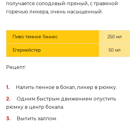
получается солодовый-пряный, с травяной
горечью ликера, очень насыщенный.
Пиво темное Гиннес
250 мл
Егермейстер
50 мл
Рецепт:
Налить пенное в бокал, ликер в рюмку.
Одним быстрым движением опустить
рюмку в центр бокала.
Выпить залпом.