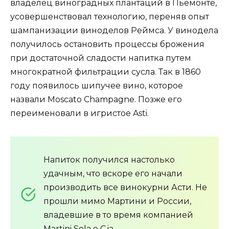
владелец виноградных плантаций в Пьемонте,
усовершенствовал технологию, переняв опыт
шампанизации виноделов Реймса. У винодела
получилось остановить процессы брожения
при достаточной сладости напитка путем
многократной фильтрации сусла. Так в 1860
году появилось шипучее вино, которое
назвали Moscato Champagne. Позже его
переименовали в игристое Asti.
Напиток получился настолько
удачным, что вскоре его начали
производить все винокурни Асти. Не
прошли мимо Мартини и России,
владевшие в то время компанией
Martini Sola e C.ia.