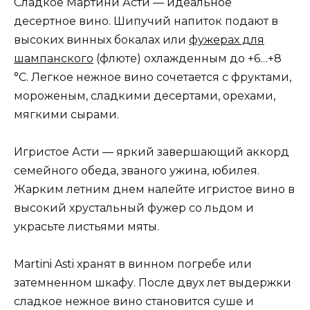
Сладкое Мартини Асти — идеальное
десертное вино. Шипучий напиток подают в
высоких винных бокалах или
фужерах для
шампанского
(флюте) охлажденным до +6…+8
°С. Легкое нежное вино сочетается с фруктами,
мороженым, сладкими десертами, орехами,
мягкими сырами.
Игристое Асти — яркий завершающий аккорд
семейного обеда, званого ужина, юбилея.
Жарким летним днем налейте игристое вино в
высокий хрустальный фужер со льдом и
украсьте листьями мяты.
Martini Asti хранят в винном погребе или
затемненном шкафу. После двух лет выдержки
сладкое нежное вино становится суше и