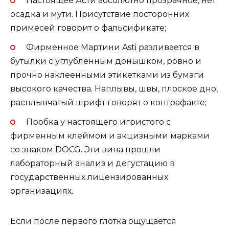
Настоящее Асти абсолютно прозрачное, нет
осадка и мути. Присутствие посторонних
примесей говорит о фальсификате;
Фирменное Мартини Asti разливается в
бутылки с углубленным донышком, ровно и
прочно наклеенными этикетками из бумаги
высокого качества. Наплывы, швы, плоское дно,
расплывчатый шрифт говорят о контрафакте;
Пробка у настоящего игристого с
фирменным клеймом и акцизными марками
со знаком DOCG. Эти вина прошли
лабораторный анализ и дегустацию в
государственных лицензированных
организациях.
Если после первого глотка ощущается