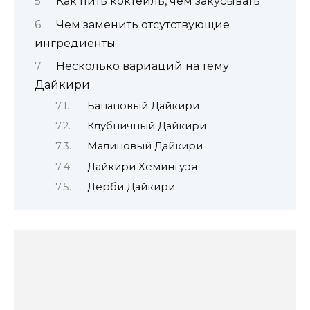
Как пить коктейль, чем закусывать
Чем заменить отсутствующие
ингредиенты
Несколько вариаций на тему
Дайкири
Банановый Дайкири
Клубничный Дайкири
Малиновый Дайкири
Дайкири Хемингуэя
Дерби Дайкири