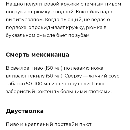
На дно полулитровой кружки с темным пивом
погружают рюмку с водкой. Коктейль надо
выпить залпом. Когда пьющий, не ведая о
подвохе, опрокидывает кружку, рюмка в
буквальном смысле бьет по зубам.
Смерть мексиканца
В светлое пиво (150 мл) по лезвию ножа
вливают текилу (50 мл). Сверху — жгучий соус
Табаско 50–100 мл и щепотку соли. Пьют
забористый коктейль большими глотками.
Двустволка
Пиво и крепленый портвейн пьют