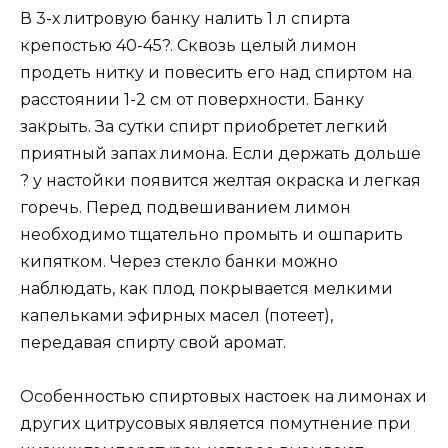
В 3-х литровую банку налить 1 л спирта
крепостью 40-45?. Сквозь целый лимон
продеть нитку и повесить его над спиртом на
расстоянии 1-2 см от поверхности. Банку
закрыть. За сутки спирт приобретет легкий
приятный запах лимона. Если держать дольше
? у настойки появится желтая окраска и легкая
горечь. Перед подвешиванием лимон
необходимо тщательно промыть и ошпарить
кипятком. Через стекло банки можно
наблюдать, как плод покрывается мелкими
капельками эфирных масел (потеет),
передавая спирту свой аромат.
Особенностью спиртовых настоек на лимонах и
других цитрусовых является помутнение при