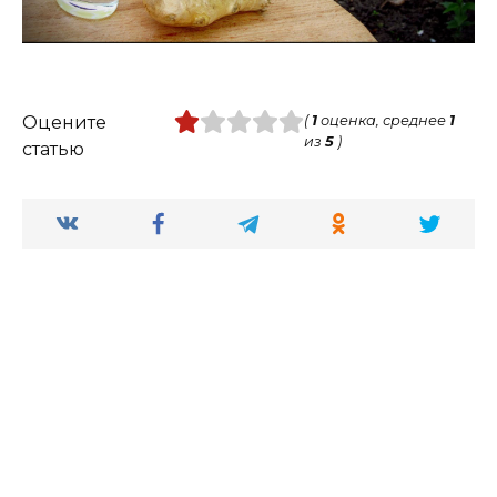
Оцените
(
1
оценка, среднее
1
из
5
)
статью