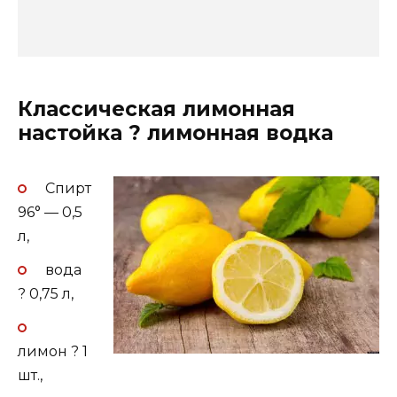
Классическая лимонная
настойка ? лимонная водка
Спирт
96° — 0,5
л,
вода
? 0,75 л,
лимон ? 1
шт.,