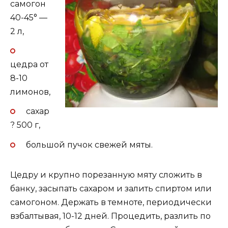
самогон
40-45° —
2 л,
цедра от
8-10
лимонов,
сахар
? 500 г,
большой пучок свежей мяты.
Цедру и крупно порезанную мяту сложить в
банку, засыпать сахаром и залить спиртом или
самогоном. Держать в темноте, периодически
взбалтывая, 10-12 дней. Процедить, разлить по