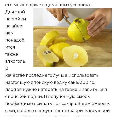
его можно даже в домашних условиях.
Для этой
настойки
на айве
нам
понадоб
ится
также
алкоголь.
В
качестве последнего лучше использовать
настоящую японскую водку саке. 300 гр.
плодов нужно натереть на терке и залить 1,8 л
японской водки. В полученную смесь
необходимо всыпать 1 ст. сахара. Затем емкость
с жидкостью следует плотно закрыть крышкой