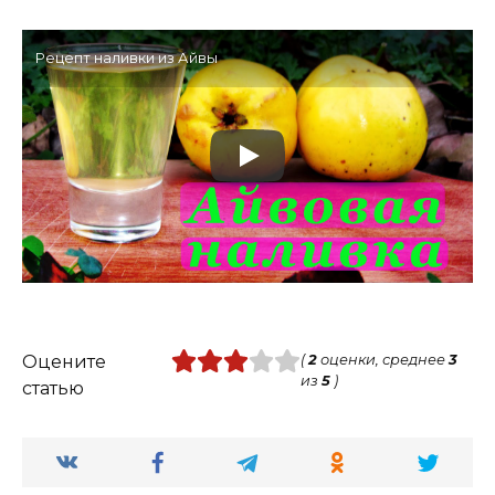
Рецепт наливки из Айвы
Оцените
(
2
оценки, среднее
3
из
5
)
статью