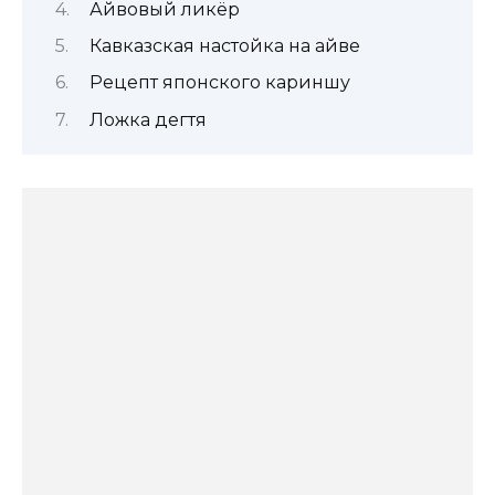
Айвовый ликёр
Кавказская настойка на айве
Рецепт японского кариншу
Ложка дегтя