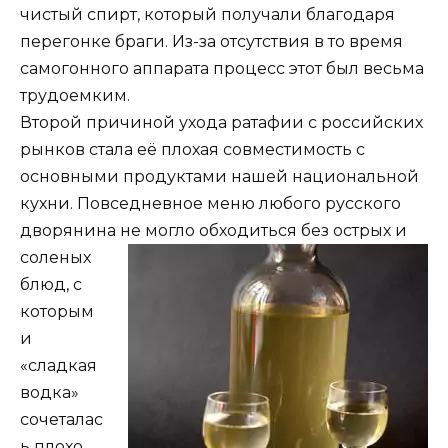
чистый спирт, который получали благодаря
перегонке браги. Из-за отсутствия в то время
самогонного аппарата процесс этот был весьма
трудоемким.
Второй причиной ухода ратафии с российских
рынков стала её плохая совместимость с
основными продуктами нашей национальной
кухни. Повседневное меню любого русского
дворянина не могло
обходиться без острых и
соленых
блюд, с
которым
и
«сладкая
водка»
сочеталас
ь плохо.