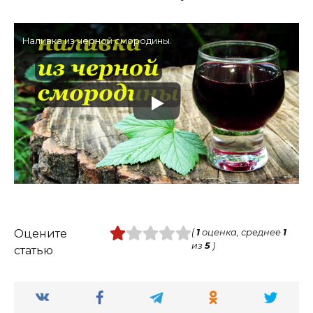
Наливка из черной смородины.
Оцените
(
1
оценка, среднее
1
из
5
)
статью