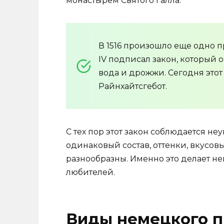
монастырем Святого Галла.
В 1516 произошло еще одно 
IV подписал закон, который о
вода и дрожжи. Сегодня этот
Райнхайтсгебот.
С тех пор этот закон соблюдается не
одинаковый состав, оттенки, вкусов
разнообразны. Именно это делает н
любителей.
Виды немецкого п