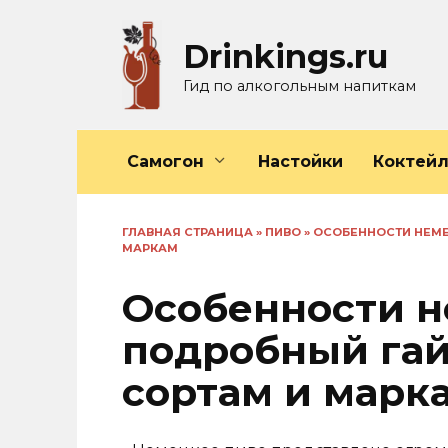
Перейти
к
Drinkings.ru
содержанию
Гид по алкогольным напиткам
Самогон
Настойки
Коктей
ГЛАВНАЯ СТРАНИЦА
»
ПИВО
»
ОСОБЕННОСТИ НЕМЕ
МАРКАМ
Особенности н
подробный га
сортам и марк