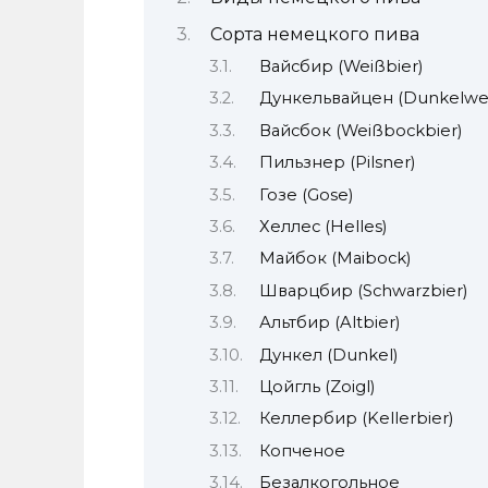
Сорта немецкого пива
Вайсбир (Weißbier)
Дункельвайцен (Dunkelwe
Вайсбок (Weißbockbier)
Пильзнер (Pilsner)
Гозе (Gose)
Хеллес (Helles)
Майбок (Maibock)
Шварцбир (Schwarzbier)
Альтбир (Altbier)
Дункел (Dunkel)
Цойгль (Zoigl)
Келлербир (Kellerbier)
Копченое
Безалкогольное