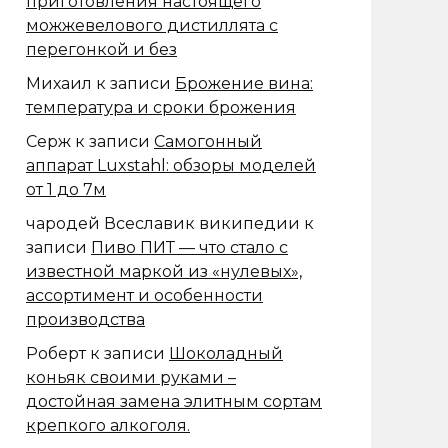
приготовления настоящего
можжевелового дистиллята с
перегонкой и без
Михаил
к записи
Брожение вина:
температура и сроки брожения
Серж
к записи
Самогонный
аппарат Luxstahl: обзоры моделей
от 1 до 7м
чародей Всеславик википедии
к
записи
Пиво ПИТ — что стало с
известной маркой из «нулевых»,
ассортимент и особенности
производства
Роберт
к записи
Шоколадный
коньяк своими руками –
достойная замена элитным сортам
крепкого алкоголя.