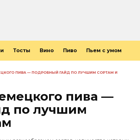
ли
Тосты
Вино
Пиво
Пьем с умом
ЦКОГО ПИВА — ПОДРОБНЫЙ ГАЙД ПО ЛУЧШИМ СОРТАМ И
емецкого пива —
йд по лучшим
ам