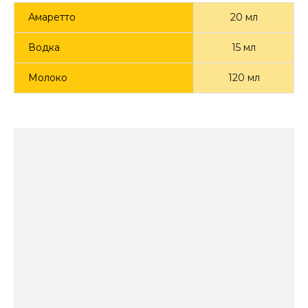
Амаретто
20 мл
Водка
15 мл
Молоко
120 мл