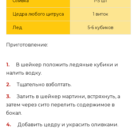
Оливка
1–3 шт
Цедра любого цитруса
1 виток
Лед
5-6 кубиков
Приготовление:
В шейкер положить ледяные кубики и
налить водку.
Тщательно взболтать.
Залить в шейкер мартини, встряхнуть, а
затем через сито перелить содержимое в
бокал.
Добавить цедру и украсить оливками.