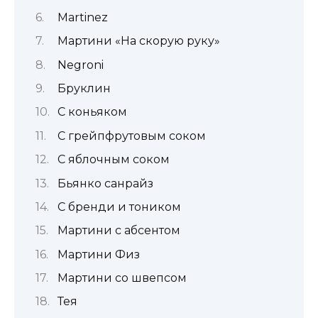
Martinez
Мартини «На скорую руку»
Negroni
Бруклин
С коньяком
С грейпфрутовым соком
С яблочным соком
Бьянко санрайз
С бренди и тоником
Мартини с абсентом
Мартини Физ
Мартини со швепсом
Тея